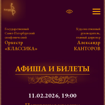
Афиша
Государственный
Художественный
Санкт-Петербургский
руководитель,
Александр Канторов
симфонический
главный дирижер
Оркестр
Александр
«КЛАССИКА»
КАНТОРОВ
Оркестр
Фото, видео
АФИША И БИЛЕТЫ
Проекты
Контакты
11.02.2026, 19:00