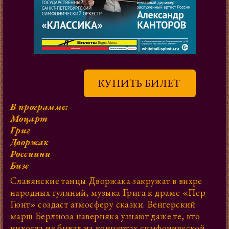
КУПИТЬ БИЛЕТ
В программе:
Моцарт
Григ
Дворжак
Россиини
Бизе
Славянские танцы Дворжака закружат в вихре
народных гуляний, музыка Грига к драме «Пер
Гюнт» создаст атмосферу сказки. Венгерский
марш Берлиоза наверняка узнают даже те, кто
никогда не бывал на концертах симфонической